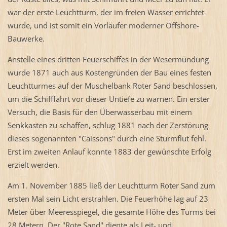
war der erste Leuchtturm, der im freien Wasser errichtet
wurde, und ist somit ein Vorläufer moderner Offshore-
Bauwerke.
Anstelle eines dritten Feuerschiffes in der Wesermündung
wurde 1871 auch aus Kostengründen der Bau eines festen
Leuchtturmes auf der Muschelbank Roter Sand beschlossen,
um die Schifffahrt vor dieser Untiefe zu warnen. Ein erster
Versuch, die Basis für den Überwasserbau mit einem
Senkkasten zu schaffen, schlug 1881 nach der Zerstörung
dieses sogenannten "Caissons" durch eine Sturmflut fehl.
Erst im zweiten Anlauf konnte 1883 der gewünschte Erfolg
erzielt werden.
Am 1. November 1885 ließ der Leuchtturm Roter Sand zum
ersten Mal sein Licht erstrahlen. Die Feuerhöhe lag auf 23
Meter über Meeresspiegel, die gesamte Höhe des Turms bei
28 Metern. Der "Rote Sand" diente als Leit- und