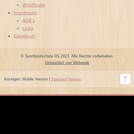
Windfinder
Impressum
AGB`s
Links
Gästebuch
© Sportbootschule RS 2023. Alle Rechte vorbehalten.
Unterstützt von Webnode
Anzeigen:
Mobile Version
|
Standard Version